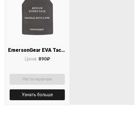
EmersonGear EVA Tactical Vest Dummy Plate-M (цвет Black)
Цена:
890₽
Нет в наличии
Узнать больше