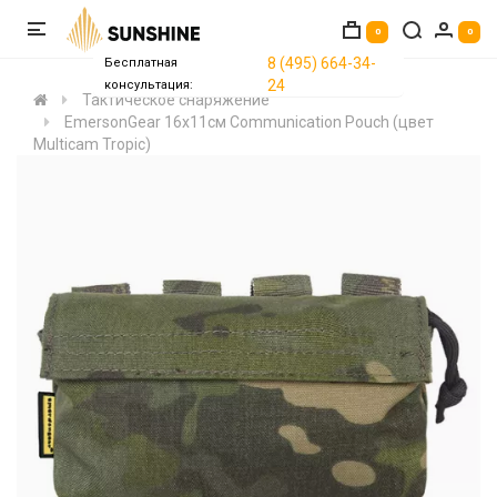
0
0
8 (495) 664-34-
Бесплатная
24
консультация:
Тактическое снаряжение
EmersonGear 16x11см Communication Pouch (цвет
Multicam Tropic)