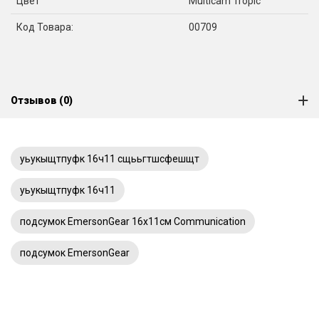
Цвет
Multicam Tropic
Код Товара:
00709
Отзывов (0)
уьукыщтпуфк 16ч11 сщььгтшсфешщт
уьукыщтпуфк 16ч11
подсумок EmersonGear 16x11см Communication
подсумок EmersonGear