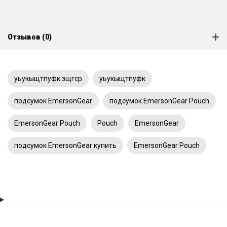
Отзывов (0)
уьукыщтпуфк зщгср
уьукыщтпуфк
подсумок EmersonGear
подсумок EmersonGear Pouch
EmersonGear Pouch
Pouch
EmersonGear
подсумок EmersonGear купить
EmersonGear Pouch