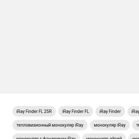
iRay Finder FL 25R
iRay Finder FL
iRay Finder
iRa
тепловизионный монокуляр iRay
монокуляр iRay
т
монокуляр с фонариком iRay
монокуляр айрей
мо