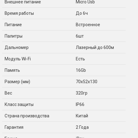
Внешнее питание
Micro Usb
Время работы
До 6ч
Питание
Встроенное
Палитры
6шт
Дальномер
Лазерный до 600м
Модуль Wi-Fi
Есть
Память
16Gb
Размер (мм)
70x52x130
Вес
320гр
Класс защиты
IP66
Страна производства
Китай
Гарантия
2 Года