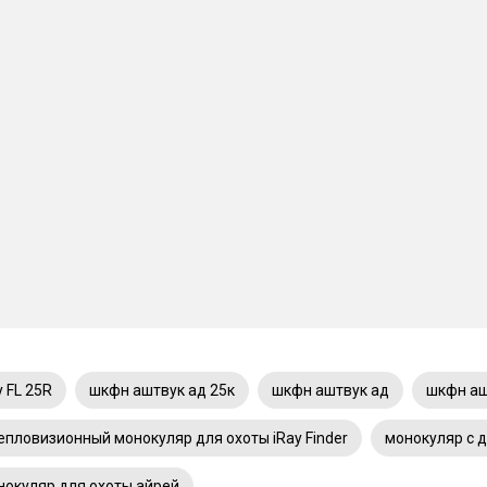
y FL 25R
шкфн аштвук ад 25к
шкфн аштвук ад
шкфн аш
епловизионный монокуляр для охоты iRay Finder
монокуляр с 
нокуляр для охоты айрей