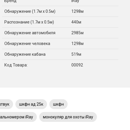
Бренд
iRay
Обнаружение (1.7м x 0.5м)
1298м
Распознание (1.7м x 0.5м)
440м
Обнаружение автомобиля
2985м
Обнаружение человека
1298м
Обнаружение кабана
519м
Код Товара:
00092
твук
шкфн ад 25к
шкфн
дальномером iRay
монокуляр для охоты iRay