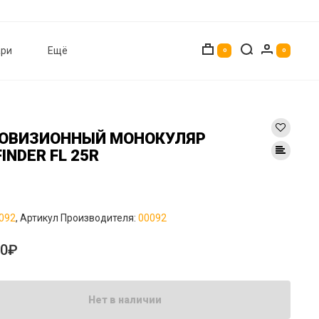
ри
Ещё
0
0
ОВИЗИОННЫЙ МОНОКУЛЯР
FINDER FL 25R
092
, Артикул Производителя:
00092
00₽
Нет в наличии