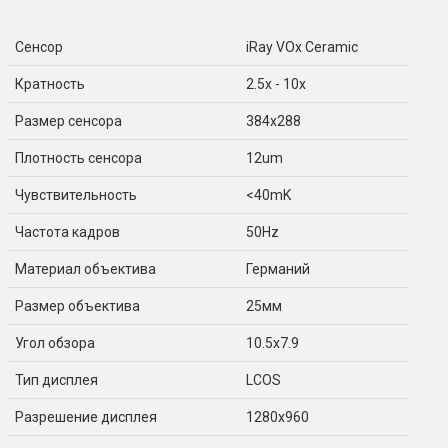
Сенсор
iRay VOx Ceramic
Кратность
2.5x - 10x
Размер сенсора
384x288
Плотность сенсора
12um
Чувствительность
<40mK
Частота кадров
50Hz
Материал объектива
Германий
Размер объектива
25мм
Угол обзора
10.5x7.9
Тип дисплея
LCOS
Разрешение дисплея
1280x960