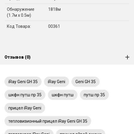
Обнаружение
1818м
(1.7м x 0.5м)
Код Товара:
00361
Отзывов (0)
iRay Geni GH 35
iRay Geni
Geni GH 35
шкфн путш пр 35
шкфн путш
путш пр 35
прицел iRay Geni
тепловизионный прицел iRay Geni GH 35