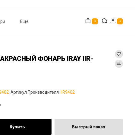
ри
Ещё
0
0
АКРАСНЫЙ ФОНАРЬ IRAY IIR-
2
R9402
, Артикул Производителя:
IIR9402
₽
Купить
Быстрый заказ