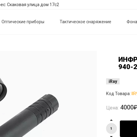
ес: Скаковая улица дом 17с2
Оптические приборы
Тактическое снаряжение
Фона
ИНФР
940-
iRay
Код Товара:
II
4000
Цена: