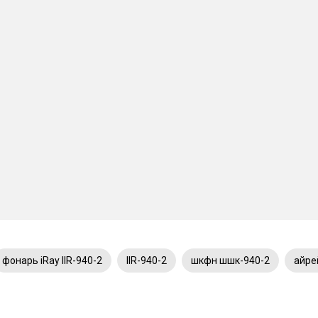
фонарь iRay IIR-940-2
IIR-940-2
шкфн шшк-940-2
айре