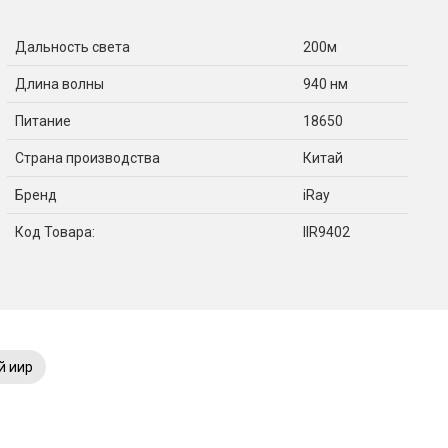
Дальность света
200м
Длина волны
940 нм
Питание
18650
Страна производства
Китай
Бренд
iRay
Код Товара:
IIR9402
й иир