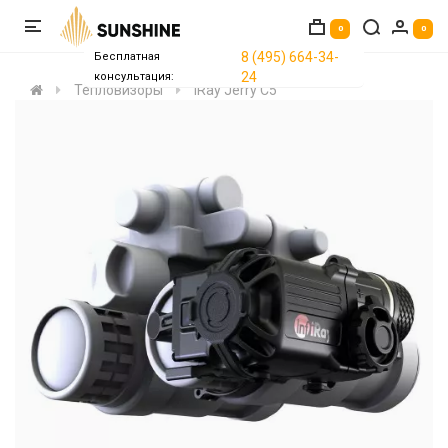
0
0
8 (495) 664-34-
Бесплатная
24
консультация:
Тепловизоры
iRay Jerry C5