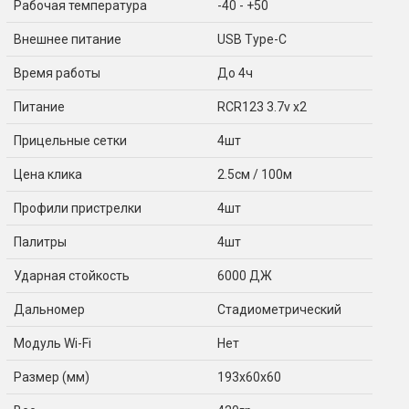
Рабочая температура
-40 - +50
Внешнее питание
USB Type-C
Время работы
До 4ч
Питание
RCR123 3.7v x2
Прицельные сетки
4шт
Цена клика
2.5см / 100м
Профили пристрелки
4шт
Палитры
4шт
Ударная стойкость
6000 ДЖ
Дальномер
Стадиометрический
Модуль Wi-Fi
Нет
Размер (мм)
193x60x60