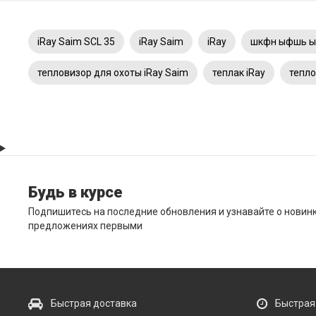
iRay Saim SCL 35
iRay Saim
iRay
шкфн ыфшь ы
тепловизор для охоты iRay Saim
теплак iRay
тепло
Будь в курсе
Подпишитесь на последние обновления и узнавайте о новин
предложениях первыми
Быстрая доставка
Быстрая