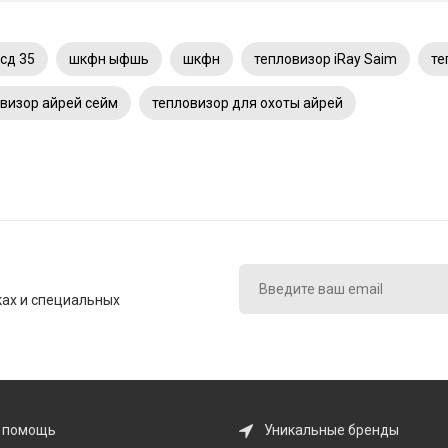
сд 35
шкфн ыфшь
шкфн
тепловизор iRay Saim
те
визор айрей сейм
тепловизор для охоты айрей
ках и специальных
 помощь
Уникальные бренды