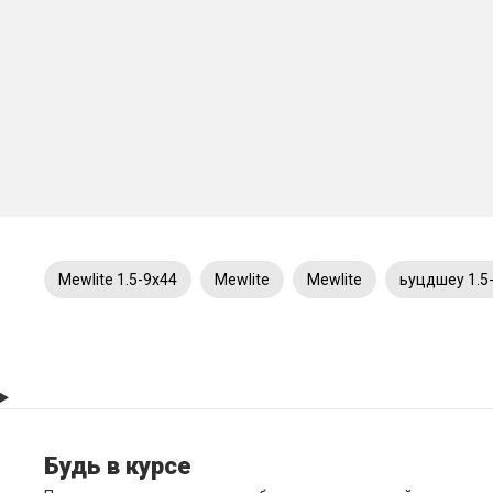
Mewlite 1.5-9x44
Mewlite
Mewlite
ьуцдшеу 1.5
Будь в курсе