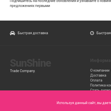
Подпишитесь на последние обновления и узнавайте о новин
предложениях первыми
Быстрая доставка
Быстрая
SunShine
Информа
О компании
Trade Company.
Доставка
Оплата
Политика к
Стать диле
Сервисный 
Используя данный сайт, вы дает