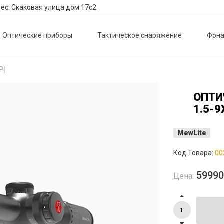
ес: Скаковая улица дом 17с2
Оптические приборы
Тактическое снаряжение
Фона
P)
ОПТИ
1.5-9
MewLite
Код Товара:
00
5999
Цена: