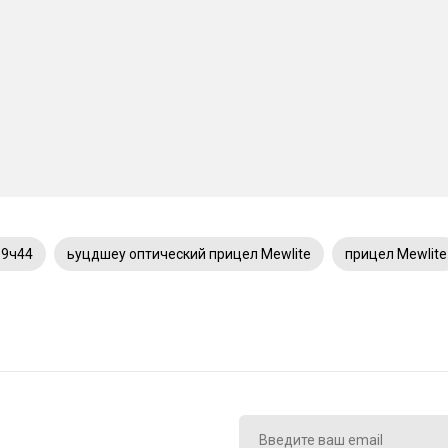
-9ч44
ьуцдшеу оптический прицел Mewlite
прицел Mewlite