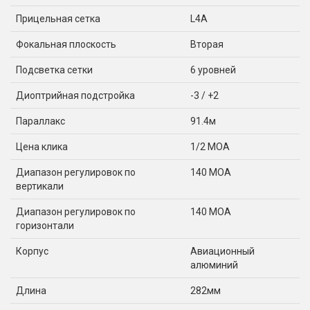
Прицельная сетка
L4A
Фокальная плоскость
Вторая
Подсветка сетки
6 уровней
Диоптрийная подстройка
-3 / +2
Параллакс
91.4м
Цена клика
1/2 MOA
Диапазон регулировок по
140 MOA
вертикали
Диапазон регулировок по
140 MOA
горизонтали
Корпус
Авиационный
алюминий
Длина
282мм