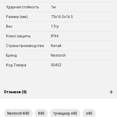
Ударная стойкость
1м
Размер (мм)
73x16.5x16.5
Вес
17гр
Класс защиты
IPX4
Страна производства
Китай
Бренд
Nextorch
Код Товара:
00452
Отзывов (0)
Nextorch K40
K40
тучещкср л40
л40