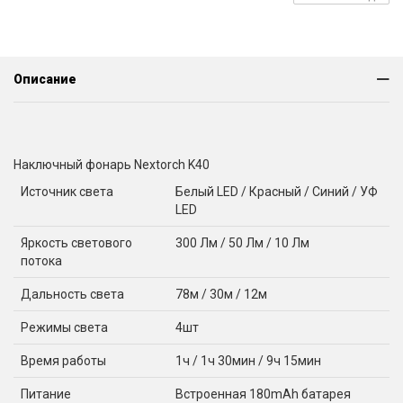
Описание
Наключный фонарь Nextorch K40
Источник света
Белый LED / Красный / Синий / УФ
LED
Яркость светового
300 Лм / 50 Лм / 10 Лм
потока
Дальность света
78м / 30м / 12м
Режимы света
4шт
Время работы
1ч / 1ч 30мин / 9ч 15мин
Питание
Встроенная 180mAh батарея