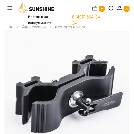
0
0
8 (495) 664-34-
Бесплатная
24
консультация:
Аксессуары
Nextorch RM85S