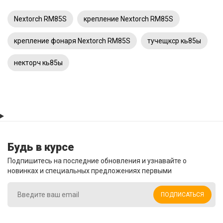
Nextorch RM85S
крепление Nextorch RM85S
крепление фонаря Nextorch RM85S
тучещкср кь85ы
некторч кь85ы
Будь в курсе
Подпишитесь на последние обновления и узнавайте о
новинках и специальных предложениях первыми
ПОДПИСАТЬСЯ