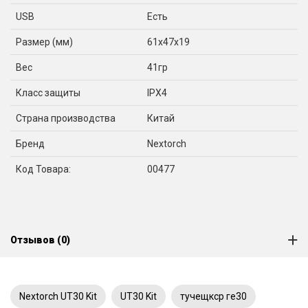
USB
Есть
Размер (мм)
61x47x19
Вес
41гр
Класс защиты
IPX4
Страна производства
Китай
Бренд
Nextorch
Код Товара:
00477
Отзывов (0)
Nextorch UT30 Kit
UT30 Kit
тучещкср ге30