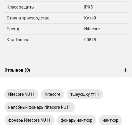
Класс защиты
IPX5
Страна производства
Китай
Бренд
Nitecore
Код Товара:
00848
Отзывов (0)
Nitecore NU11
Nitecore
тшеусщку тг11
налобный фонарь Nitecore NU11
фонарь Nitecore NU11
фонарь найткор
найткор