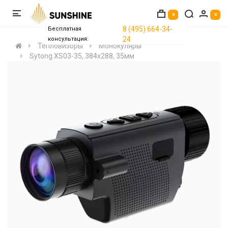
0
0
8 (495) 664-34-
Бесплатная
24
консультация:
Тепловизоры
Монокуляры
Sytong XS03-35, 384x288, 35мм