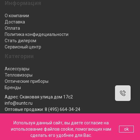
Информация
О компании
Доставка
Оплата
Политика конфидециальности
Стать дилером
Сервисный центр
Категории
Аксессуары
Тепловизоры
Оптические приборы
Бренды
Адрес: Скаковая улица дом 17с2
info@suntc.ru
Оптовые продажи: 8 (495) 664-34-24
Розничные продажи: 8 (800) 222-12-62
Мы работаем: 10:00-18:00 ПН-ПТ
Используя данный сайт, вы даете согласие на
использование файлов cookie, помогающих нам
ok
сделать его удобнее для Вас.