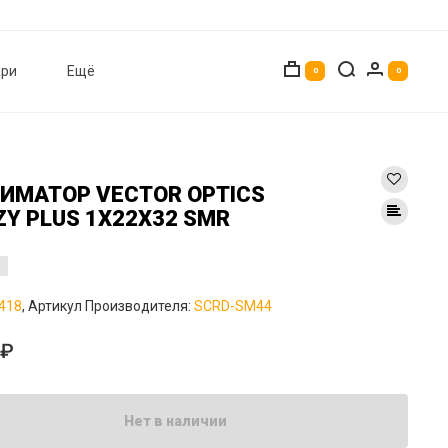
ри
Ещё
0
0
ИМАТОР VECTOR OPTICS
ZY PLUS 1X22X32 SMR
418
, Артикул Производителя:
SCRD-SM44
0₽
Нет в наличии