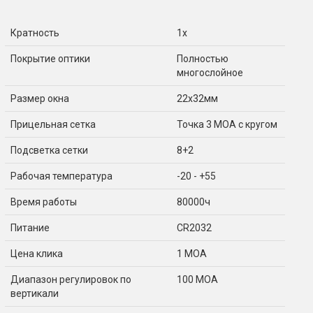
Кратность
1x
Покрытие оптики
Полностью
многослойное
Размер окна
22x32мм
Прицельная сетка
Точка 3 МОА с кругом
Подсветка сетки
8+2
Рабочая температура
-20 - +55
Время работы
80000ч
Питание
CR2032
Цена клика
1 MOA
Диапазон регулировок по
100 МОА
вертикали