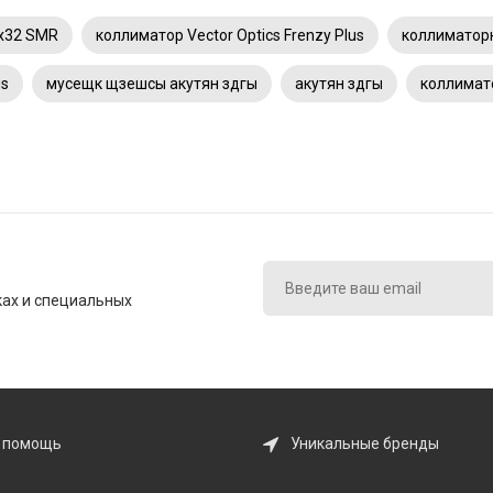
2x32 SMR
коллиматор Vector Optics Frenzy Plus
коллиматорн
us
мусещк щзешсы акутян здгы
акутян здгы
коллимат
ках и специальных
 помощь
Уникальные бренды