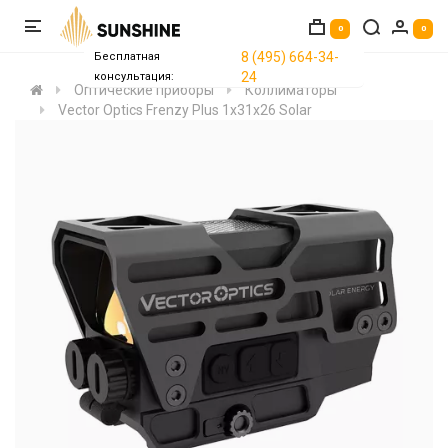
0
0
8 (495) 664-34-
Бесплатная
24
консультация:
Оптические приборы
Коллиматоры
Vector Optics Frenzy Plus 1x31x26 Solar