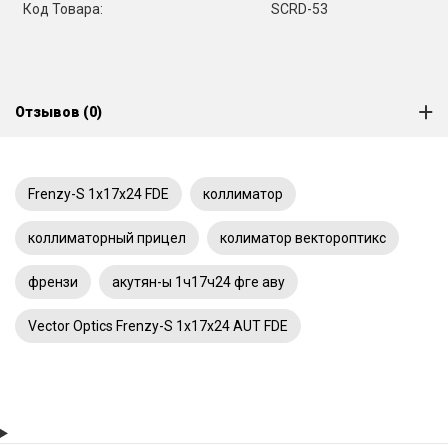
Код Товара:
SCRD-53
Отзывов (0)
Frenzy-S 1x17x24 FDE
коллиматор
коллиматорный прицел
колиматор вектороптикс
френзи
акутян-ы 1ч17ч24 фге аву
Vector Optics Frenzy-S 1x17x24 AUT FDE