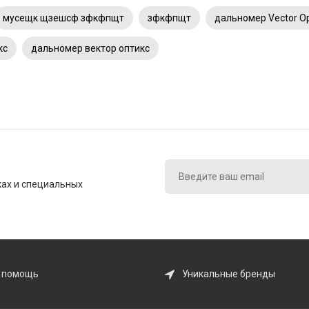
мусещк щзешсф зфкфпщт
зфкфпщт
дальномер Vector Op
кс
дальномер вектор оптикс
ках и специальных
 помощь
Уникальные бренды