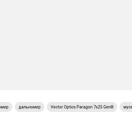
омер
дальномер
Vector Optics Paragon 7x25 GenIII
мус