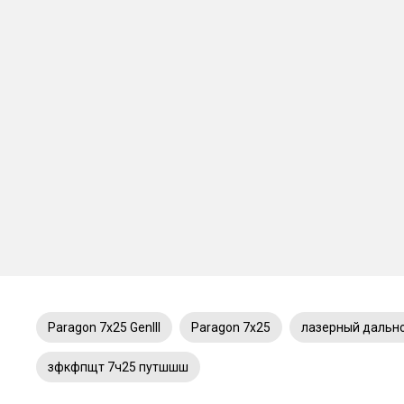
Paragon 7x25 GenIII
Paragon 7x25
лазерный дальн
зфкфпщт 7ч25 путшшш