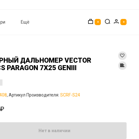
ри
Ещё
0
0
РНЫЙ ДАЛЬНОМЕР VECTOR
S PARAGON 7X25 GENIII
408
, Артикул Производителя:
SCRF-S24
0₽
Нет в наличии