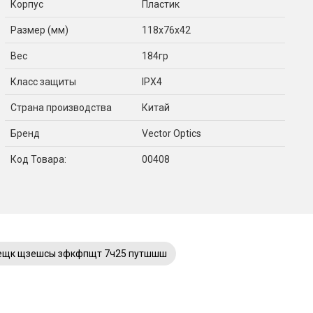
Корпус
Пластик
Размер (мм)
118x76x42
Вес
184гр
Класс защиты
IPX4
Страна производства
Китай
Бренд
Vector Optics
Код Товара:
00408
ещк щзешсы зфкфпщт 7ч25 путшшш