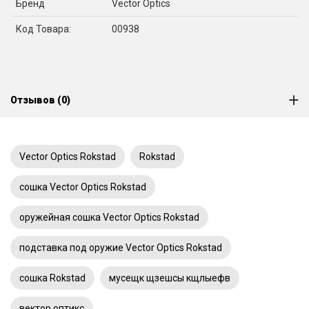
Бренд
Vector Optics
Код Товара:
00938
Отзывов (0)
Vector Optics Rokstad
Rokstad
сошка Vector Optics Rokstad
оружейная сошка Vector Optics Rokstad
подставка под оружие Vector Optics Rokstad
сошка Rokstad
мусещк щзешсы кщлыефв
вектор оптикс