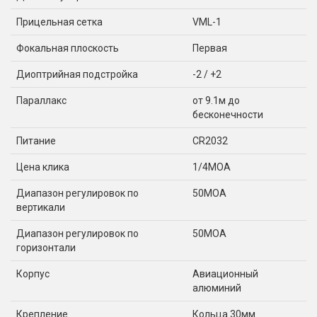
Прицельная сетка
VML-1
Фокальная плоскость
Первая
Диоптрийная подстройка
-2 / +2
Параллакс
от 9.1м до
бесконечности
Питание
CR2032
Цена клика
1/4MOA
Диапазон регулировок по
50MOA
вертикали
Диапазон регулировок по
50MOA
горизонтали
Корпус
Авиационный
алюминий
Крепление
Кольца 30мм