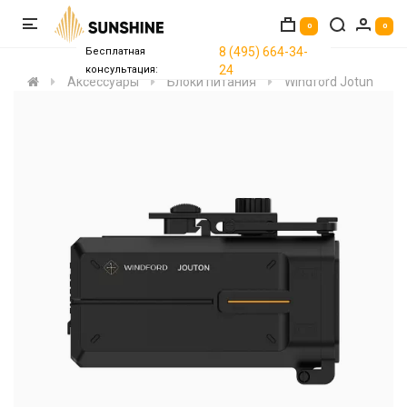
0
0
8 (495) 664-34-
Бесплатная
24
консультация:
Аксессуары
Блоки питания
Windford Jotun